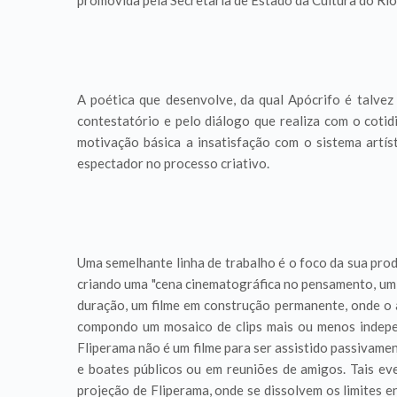
promovida pela Secretaria de Estado da Cultura do Rio
A poética que desenvolve, da qual Apócrifo é talvez
contestatório e pelo diálogo que realiza com o coti
motivação básica a insatisfação com o sistema artí
espectador no processo criativo.
Uma semelhante linha de trabalho é o foco da sua prod
criando uma "cena cinematográfica no pensamento, um s
duração, um filme em construção permanente, onde o ar
compondo um mosaico de clips mais ou menos independ
Fliperama não é um filme para ser assistido passivame
e boates públicos ou em reuniões de amigos. Tais eve
projeção de Fliperama, onde se dissolvem os limites e