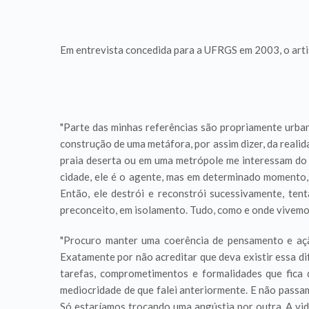
Em entrevista concedida para a UFRGS em 2003, o artis
"Parte das minhas referências são propriamente urba
construção de uma metáfora, por assim dizer, da reali
praia deserta ou em uma metrópole me interessam do
cidade, ele é o agente, mas em determinado momento, 
Então, ele destrói e reconstrói sucessivamente, te
preconceito, em isolamento. Tudo, como e onde vivemos 
"Procuro manter uma coerência de pensamento e açã
Exatamente por não acreditar que deva existir essa di
tarefas, comprometimentos e formalidades que fica d
mediocridade de que falei anteriormente. E não passa
Só estaríamos trocando uma angústia por outra. A vi