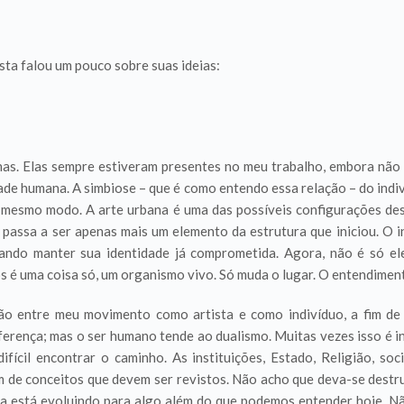
ta falou um pouco sobre suas ideias:
nas. Elas sempre estiveram presentes no meu trabalho, embora não 
dade humana. A simbiose – que é como entendo essa relação – do in
 mesmo modo. A arte urbana é uma das possíveis configurações des
passa a ser apenas mais um elemento da estrutura que iniciou. O i
ntando manter sua identidade já comprometida. Agora, não é só el
é uma coisa só, um organismo vivo. Só muda o lugar. O entendimento 
o entre meu movimento como artista e como indivíduo, a fim de n
ferença; mas o ser humano tende ao dualismo. Muitas vezes isso é i
ifícil encontrar o caminho. As instituições, Estado, Religião, 
m de conceitos que devem ser revistos. Não acho que deva-se destru
da está evoluindo para algo além do que podemos entender hoje. Nã