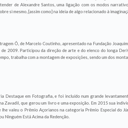
entender de Alexandre Santos, uma ligação com os modos narrativ
obre si mesmo, [assim como] na ideia de algo relacionado à imaginaçã
metragem Ô, de Marcelo Coutinho, apresentado na Fundação Joaqui
 de 2009. Participou da direção de arte e do elenco do longa Deri
mpo, trabalha com a montagem de exposições, sendo um dos montad
ria Destaque em Fotografia, e foi incluído num grande levantamen
Ana Zavadil, que gerou um livro e uma exposição. Em 2015 sua indivi
 lhe valeu o Prêmio Açorianos na categoria Prêmio Especial do J
 ou Ninguém Está Acima da Redenção.