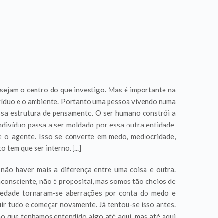
sejam o centro do que investigo. Mas é importante na
divíduo e o ambiente. Portanto uma pessoa vivendo numa
sa estrutura de pensamento. O ser humano constrói a
ndivíduo passa a ser moldado por essa outra entidade.
e o agente. Isso se converte em medo, mediocridade,
tem que ser interno. [...]
ão haver mais a diferença entre uma coisa e outra.
nconsciente, não é proposital, mas somos tão cheios de
sociedade tornaram-se aberrações por conta do medo e
ir tudo e começar novamente. Já tentou-se isso antes.
o que tenhamos entendido algo até aqui, mas até aqui