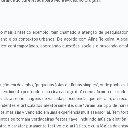
 Grande do Sul e levada para Montevidéu, no Uruguai.
 o mais sintético exemplo, tem chamado a atenção de pesquisador
diano e os contextos urbanos. De acordo com Aline Teixeira, Alex
stico contemporâneo, abordando questões sociais e buscando ampl
ução em desenho, "pequenas joias de linhas simples", onde ganha r
entimento profundo, uma rica cartografia", como afirmou o curador
tista reúne imagens de variada procedência, que ele cria, ou reco
entes e articulados aleatoriamente, que "viram um tipo de narrat
nte, mas sim vivenciado em uma experiência multissensorial. Tem for
ntos se tornam verdadeiras festas rave, incluindo música eletrôni
ntre o caráter puramente festivo e o artístico, e cuja lógica da enc