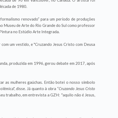
écada de 90 em Vancouver, no Canadá. O artista foi
 década de 1980.
informalismo renovado” para um período de produções
u no Museu de Arte do Rio Grande do Sul como professor
Pintura no Estúdio Arte Integrada.
r com um vestido, e "Cruzando Jesus Cristo com Deusa
egunda, produzida em 1996, gerou debate em 2017, após
zar as mulheres gaúchas. Então botei o nosso símbolo
êmica", disse. Já quanto à obra “
Cruzando Jesus Cristo
seu trabalho, em entrevista a GZH: "aquilo não é Jesus,