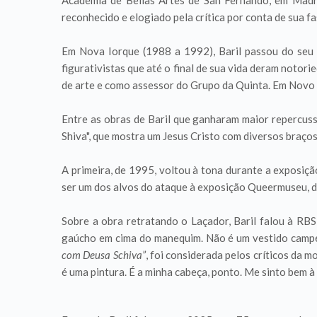
Academia de Bellas Artes de San Fernando, em Madr
reconhecido e elogiado pela crítica por conta de sua 
Em Nova Iorque (1988 a 1992), Baril passou do seu 
figurativistas que até o final de sua vida deram noto
de arte e como assessor do Grupo da Quinta. Em Novo H
Entre as obras de Baril que ganharam maior repercus
Shiva", que mostra um Jesus Cristo com diversos braç
A primeira, de 1995, voltou à tona durante a exposiç
ser um dos alvos do ataque à exposição Queermuseu, da
Sobre a obra retratando o Laçador, Baril falou à
RBS 
gaúcho em cima do manequim. Não é um vestido campeir
com Deusa Schiva”
, foi considerada pelos críticos da 
é uma pintura. É a minha cabeça, ponto. Me sinto bem à 