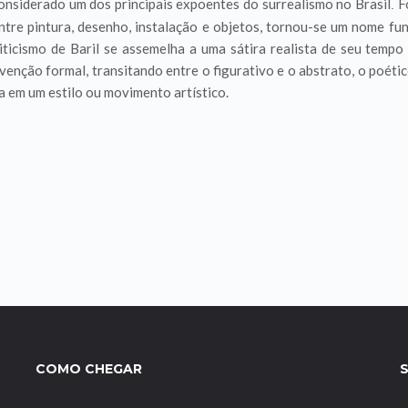
onsiderado um dos principais expoentes do surrealismo no Brasil
F
.
 Entre pintura, desenho, instalação e objetos, tornou-se um nome 
iticismo de Baril se assemelha a uma sátira realista de seu tempo
invenção formal, transitando entre o figurativo e o abstrato, o poét
a em um estilo ou movimento artístico.
COMO CHEGAR
S