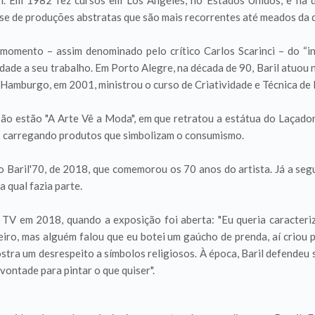
i. Em 1982 fez cursos em Los Angeles, no Estados Unidos, e na d
fase de produções abstratas que são mais recorrentes até meados da
momento – assim denominado pelo crítico Carlos Scarinci – do “
riedade a seu trabalho. Em Porto Alegre, na década de 90, Baril atuo
amburgo, em 2001, ministrou o curso de Criatividade e Técnica de 
são estão "A Arte Vê a Moda", em que retratou a estátua do Laçado
os carregando produtos que simbolizam o consumismo.
ão Baril'70, de 2018, que comemorou os 70 anos do artista. Já a s
 qual fazia parte.
TV em 2018, quando a exposição foi aberta: "Eu queria caracteri
o, mas alguém falou que eu botei um gaúcho de prenda, aí criou pol
mostra um desrespeito a símbolos religiosos. À época, Baril defendeu 
vontade para pintar o que quiser".