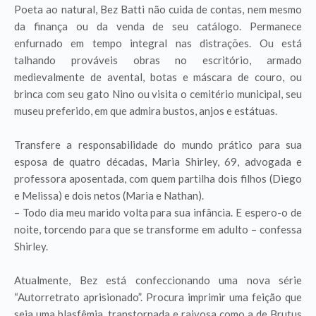
Poeta ao natural, Bez Batti não cuida de contas, nem mesmo
da finança ou da venda de seu catálogo. Permanece
enfurnado em tempo integral nas distrações. Ou está
talhando prováveis obras no escritório, armado
medievalmente de avental, botas e máscara de couro, ou
brinca com seu gato Nino ou visita o cemitério municipal, seu
museu preferido, em que admira bustos, anjos e estátuas.
Transfere a responsabilidade do mundo prático para sua
esposa de quatro décadas, Maria Shirley, 69, advogada e
professora aposentada, com quem partilha dois filhos (Diego
e Melissa) e dois netos (Maria e Nathan).
– Todo dia meu marido volta para sua infância. E espero-o de
noite, torcendo para que se transforme em adulto – confessa
Shirley.
Atualmente, Bez está confeccionando uma nova série
“Autorretrato aprisionado”. Procura imprimir uma feição que
seja uma blasfêmia, transtornada e raivosa como a de Brutus