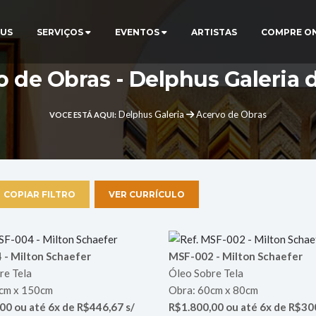
US
SERVIÇOS
EVENTOS
ARTISTAS
COMPRE O
 de Obras - Delphus Galeria 
Delphus Galeria
Acervo de Obras
VOCE ESTÁ AQUI:
COPIAR FILTRO
VER CURRÍCULO
- Milton Schaefer
MSF-002 - Milton Schaefer
re Tela
Óleo Sobre Tela
cm x 150cm
Obra: 60cm x 80cm
00 ou até 6x de R$446,67 s/
R$1.800,00 ou até 6x de R$300