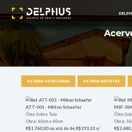
DELPH
Acervo
FILTRAR CATEGORIAS
FILTRAR ARTISTAS
ATT-001 - Milton Schaefer
MSF-004 
Óleo Sobre Tela
Óleo Sob
Obra: 60cm x 60cm
Obra: 50
R$1.760,00 ou até 6x de R$293,33 s/
R$2.680,